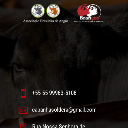

+55 55 99963-5108

cabanhasoldera@gmail.com

Rua Nossa Senhora de