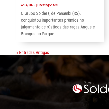
4/04/2025
|
Uncategorized
O Grupo Soldera, de Panambi (RS),
conquistou importantes prêmios no
julgamento de rústicos das raças Angus e
Brangus no Parque...
« Entradas Antigas