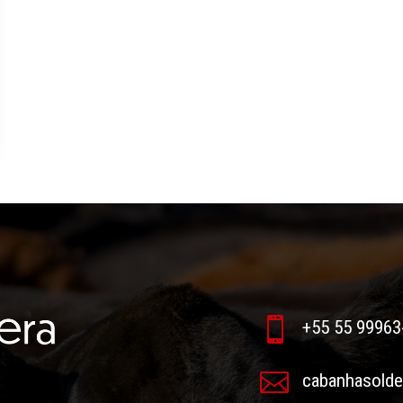

+55 55 99963

cabanhasold