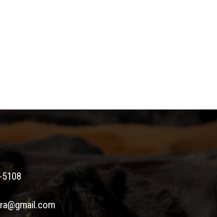
-5108
era@gmail.com