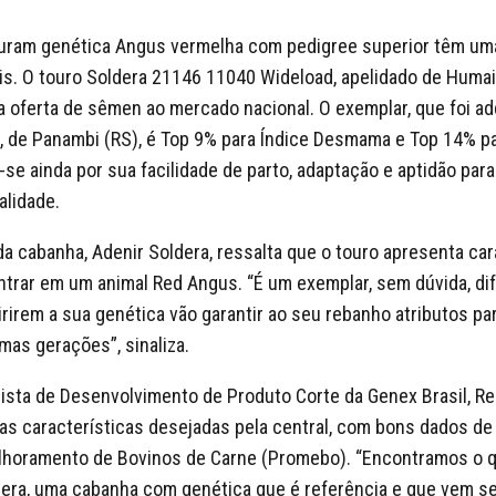
uram genética Angus vermelha com pedigree superior têm um
is. O touro Soldera 21146 11040 Wideload, apelidado de Humai
a oferta de sêmen ao mercado nacional. O exemplar, que foi ad
 de Panambi (RS), é Top 9% para Índice Desmama e Top 14% par
se ainda por sua facilidade de parto, adaptação e aptidão par
alidade.
da cabanha, Adenir Soldera, ressalta que o touro apresenta car
ntrar em um animal Red Angus. “É um exemplar, sem dúvida, di
rirem a sua genética vão garantir ao seu rebanho atributos par
mas gerações”, sinaliza.
ista de Desenvolvimento de Produto Corte da Genex Brasil, Re
as características desejadas pela central, com bons dados de 
lhoramento de Bovinos de Carne (Promebo). “Encontramos o
dera, uma cabanha com genética que é referência e que vem s