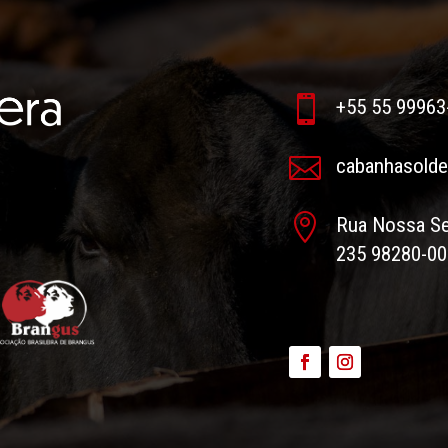

+55 55 99963

cabanhasold

Rua Nossa Se
235 98280-00