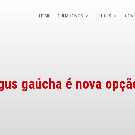
HOME
QUEM SOMOS
LEILÕES
COM
gus gaúcha é nova opçã