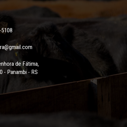
-5108
era@gmail.com
nhora de Fátima,
0 - Panambi - RS