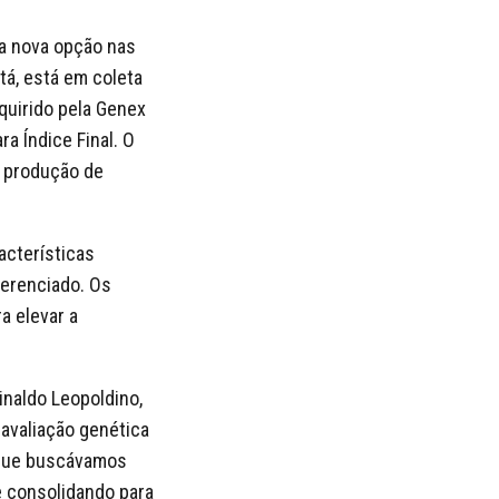
a nova opção nas
tá, está em coleta
quirido pela Genex
a Índice Final. O
a produção de
acterísticas
ferenciado. Os
a elevar a
inaldo Leopoldino,
avaliação genética
 que buscávamos
e consolidando para