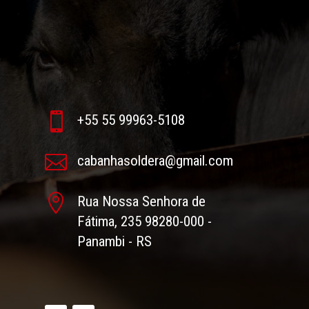

+55 55 99963-5108

cabanhasoldera@gmail.com

Rua Nossa Senhora de
Fátima, 235 98280-000 -
Panambi - RS